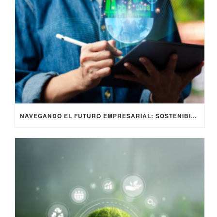
NAVEGANDO EL FUTURO EMPRESARIAL: SOSTENIBILIDAD, RESPONSABILIDAD SOCIAL Y CRITERIOS ESG