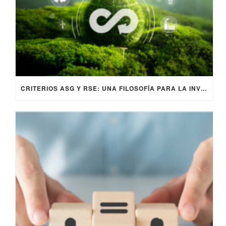
CRITERIOS ASG Y RSE: UNA FILOSOFÍA PARA LA INVERSIÓN SOSTENIBLE Y RESPONSABLE