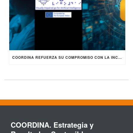
COORDINA REFUERZA SU COMPROMISO CON LA INCLUSIÓN DIGITAL EN EL PROYECTO EUROPEO ERASMUS+ VIGO4AI
COORDINA. Estrategia y