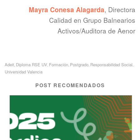
Mayra Conesa Alagarda
, Directora
Calidad en Grupo Balnearios
Activos/Auditora de Aenor
Adeit
Diploma RSE UV
Formación
Postgrado
Responsabilidad Social
,
,
,
,
,
Universidad Valencia
POST RECOMENDADOS