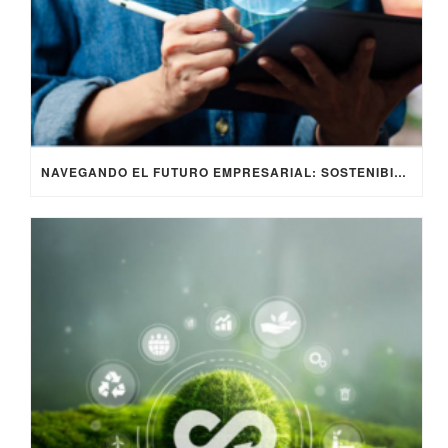
NAVEGANDO EL FUTURO EMPRESARIAL: SOSTENIBILIDAD, RESPONSABILIDAD SOCIAL Y CRITERIOS ESG