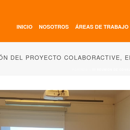
INICIO
NOSOTROS
ÁREAS DE TRABAJO
IÓN DEL PROYECTO COLABORACTIVE, E
PORTADA
»
III REUNIÓN DE COV