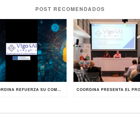
POST RECOMENDADOS
COORDINA REFUERZA SU COMPROMISO CON LA INCLUSIÓN DIGITAL EN EL PROYECTO EUROPEO ERASMUS+ VIGO4AI