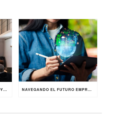
COORDINA PRESENTA EL PROYECTO EUROPEO ERASMUS+ VIGO4AI EN LA JORNADA “DIGITALIZACIÓN Y ENVEJECIMIENTO ACTIVO” ORGANIZADA POR FUNDACIÓN GESMED
NAVEGANDO EL FUTURO EMPRESARIAL: SOSTENIBILIDAD, RESPONSABILIDAD SOCIAL Y CRITERIOS ESG