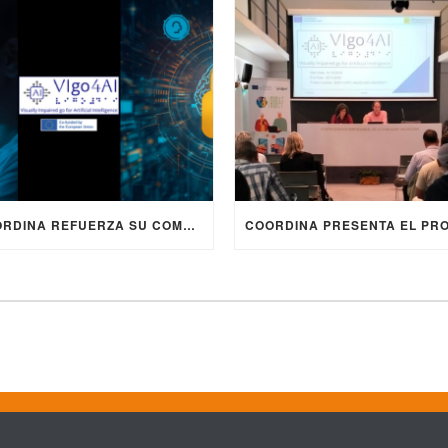
COORDINA REFUERZA SU COMPROMISO CON LA INCLUSIÓN DIGITAL EN EL PROYECTO EUROPEO ERASMUS+ VIGO4AI