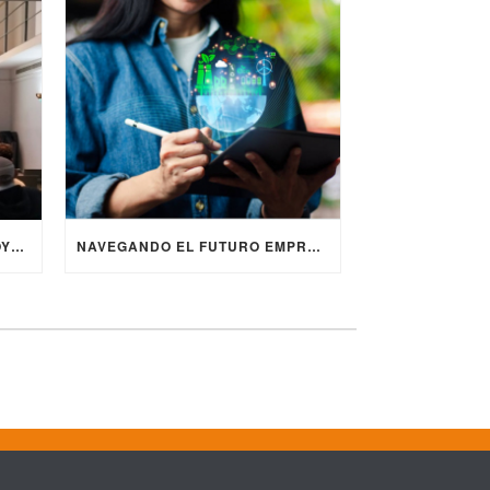
COORDINA PRESENTA EL PROYECTO EUROPEO ERASMUS+ VIGO4AI EN LA JORNADA “DIGITALIZACIÓN Y ENVEJECIMIENTO ACTIVO” ORGANIZADA POR FUNDACIÓN GESMED
NAVEGANDO EL FUTURO EMPRESARIAL: SOSTENIBILIDAD, RESPONSABILIDAD SOCIAL Y CRITERIOS ESG