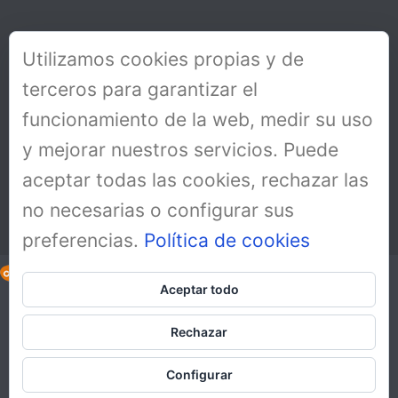
Utilizamos cookies propias y de
terceros para garantizar el
funcionamiento de la web, medir su uso
y mejorar nuestros servicios. Puede
aceptar todas las cookies, rechazar las
no necesarias o configurar sus
preferencias.
Política de cookies
Aceptar todo
Copyright All Rights Reserved © 2019
Aviso Legal
Rechazar
Política de cookies
Política de protección de datos y RGPD
Configurar
Español