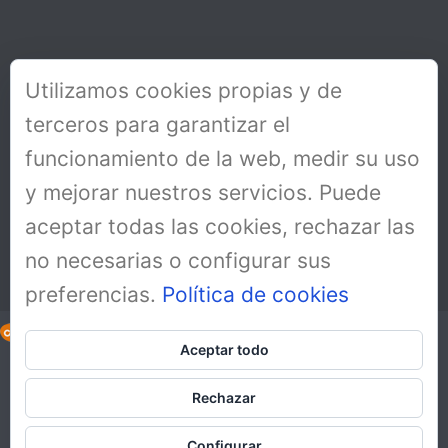
Utilizamos cookies propias y de
terceros para garantizar el
funcionamiento de la web, medir su uso
y mejorar nuestros servicios. Puede
aceptar todas las cookies, rechazar las
no necesarias o configurar sus
preferencias.
Política de cookies
Aceptar todo
Copyright All Rights Reserved © 2019
Aviso Legal
Rechazar
Política de cookies
Política de protección de datos y RGPD
Configurar