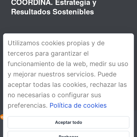
COORDINA. Estrategia y
Resultados Sostenibles
Utilizamos cookies propias y de
terceros para garantizar el
funcionamiento de la web, medir su uso
y mejorar nuestros servicios. Puede
aceptar todas las cookies, rechazar las
no necesarias o configurar sus
preferencias.
Política de cookies
Aceptar todo
Copyright All Rights Reserved © 2019
Aviso Legal
Rechazar