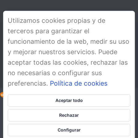
Utilizamos cookies propias y de
terceros para garantizar el
funcionamiento de la web, medir su uso
y mejorar nuestros servicios. Puede
aceptar todas las cookies, rechazar las
no necesarias o configurar sus
preferencias.
Política de cookies
Aceptar todo
Copyright All Rights Reserved © 2019
Aviso Legal
Rechazar
Política de cookies
Política de protección de datos y RGPD
Configurar
Español