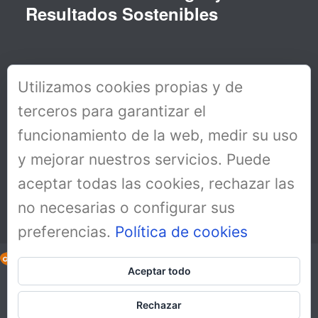
Resultados Sostenibles
Utilizamos cookies propias y de
terceros para garantizar el
funcionamiento de la web, medir su uso
y mejorar nuestros servicios. Puede
aceptar todas las cookies, rechazar las
no necesarias o configurar sus
preferencias.
Política de cookies
Aceptar todo
Copyright All Rights Reserved © 2019
Aviso Legal
Rechazar
Política de cookies