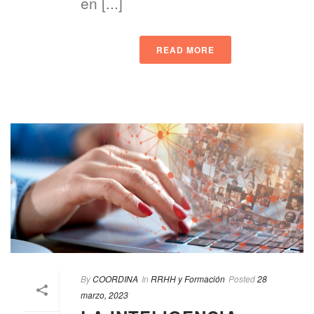
en [...]
READ MORE
By
COORDINA
In
RRHH y Formación
Posted
28
marzo, 2023