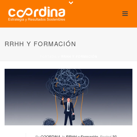
RRHH Y FORMACIÓN
PORTADA
»
RRHH Y FORMACIÓN
By
COORDINA
In
RRHH y Formación
Posted
30