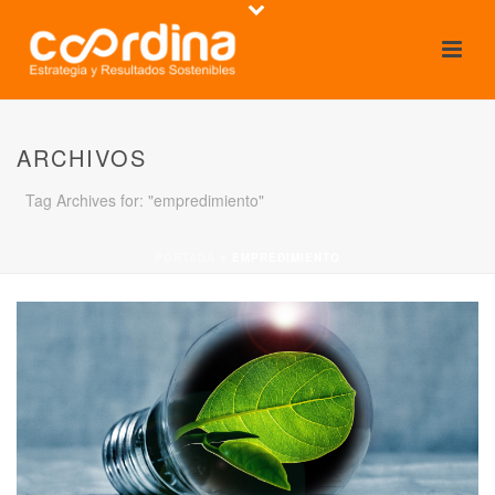
ARCHIVOS
Tag Archives for: "empredimiento"
PORTADA
»
EMPREDIMIENTO