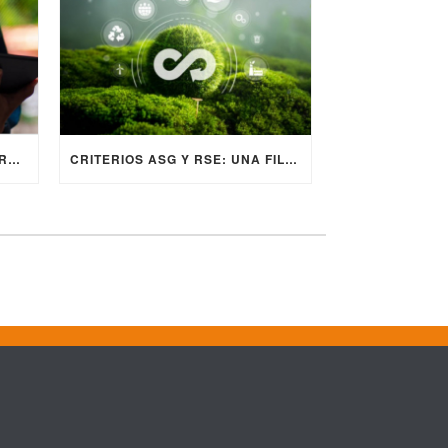
NAVEGANDO EL FUTURO EMPRESARIAL: SOSTENIBILIDAD, RESPONSABILIDAD SOCIAL Y CRITERIOS ESG
CRITERIOS ASG Y RSE: UNA FILOSOFÍA PARA LA INVERSIÓN SOSTENIBLE Y RESPONSABLE