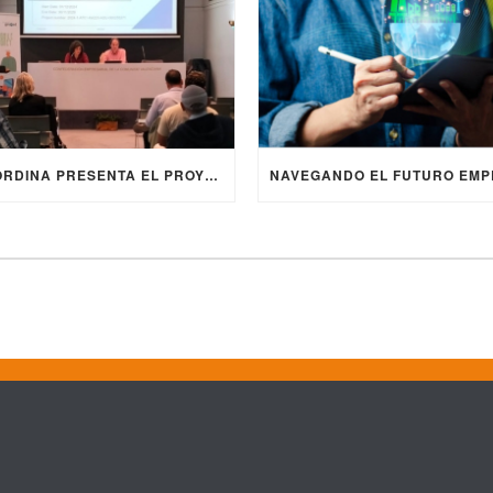
COORDINA PRESENTA EL PROYECTO EUROPEO ERASMUS+ VIGO4AI EN LA JORNADA “DIGITALIZACIÓN Y ENVEJECIMIENTO ACTIVO” ORGANIZADA POR FUNDACIÓN GESMED