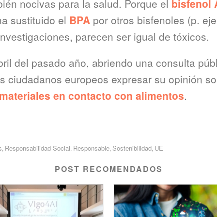
ién nocivas para la salud. Porque el
bisfenol 
a sustituido el
BPA
por otros bisfenoles (p. e
vestigaciones, parecen ser igual de tóxicos.
bril del pasado año, abriendo una consulta púb
os ciudadanos europeos expresar su opinión so
 materiales en contacto con alimentos
.
s
Responsabilidad Social
Responsable
Sostenibilidad
UE
,
,
,
,
POST RECOMENDADOS