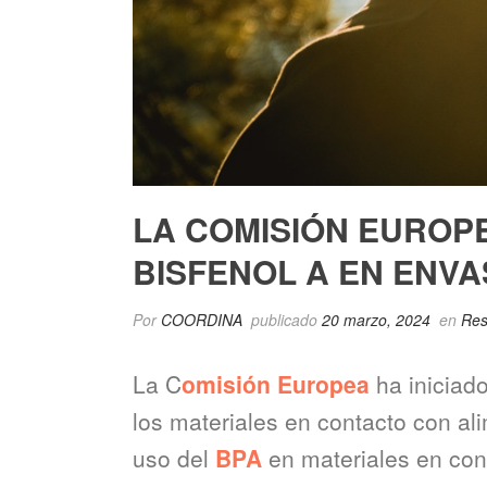
LA COMISIÓN EUROPE
BISFENOL A EN ENVA
Por
COORDINA
publicado
20 marzo, 2024
en
Res
La C
omisión Europea
ha iniciado
los materiales en contacto con a
uso del
BPA
en materiales en cont